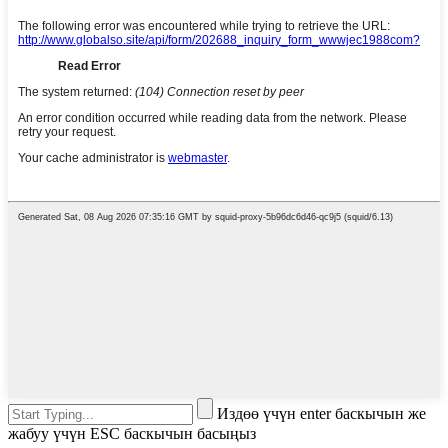
Издөө үчүн enter баскычын же
жабуу үчүн ESC баскычын басыңыз