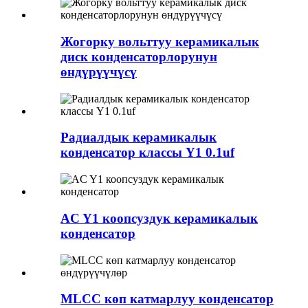
Жогорку вольттуу керамикалык
диск конденсаторлорунун
өндүрүүчүсү
Радиалдык керамикалык
конденсатор классы Y1 0.1uf
AC Y1 коопсуздук керамикалык
конденсатор
MLCC көп катмарлуу конденсатор