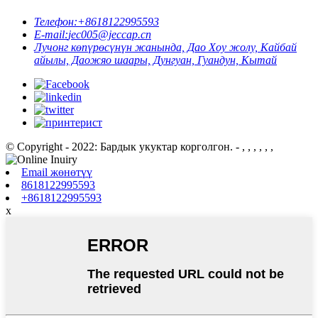
Телефон:
+8618122995593
E-mail:
jec005@jeccap.cn
Лучонг көпүрөсүнүн жанында, Дао Хоу жолу, Кайбай
айылы, Даожяо шаары, Дунгуан, Гуандун, Кытай
© Copyright - 2022: Бардык укуктар корголгон.
- , , , , , ,
Email жөнөтүү
8618122995593
+8618122995593
x