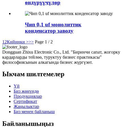
өндүрүүчүлөр
Чип 0,1 uf монолиттик
конденсатор заводу
1
2
Кийинки >
>>
Page 1 / 2
Dongguan Zhixu Electronic Co., Ltd. "Биринчи сапат, жогорку
кардарларды тейлөө, туруктуу бизнес практикасы"
философиясынын алкагында бизнес жүргүзөт.
Ыкчам шилтемелер
Үй
Биз жөнүндө
Продукциялар
Сертификат
Жаңылыктар
Биз менен байланыш
Байланышыңыз