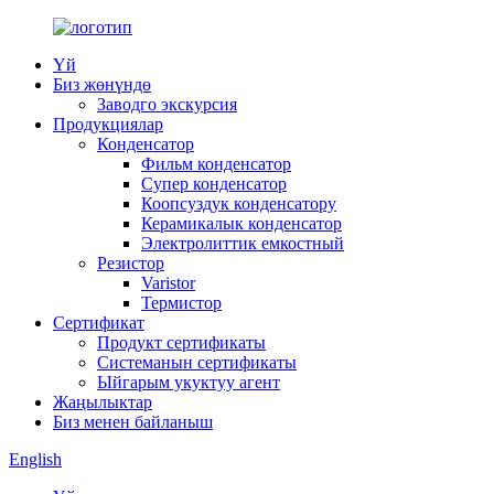
Үй
Биз жөнүндө
Заводго экскурсия
Продукциялар
Конденсатор
Фильм конденсатор
Супер конденсатор
Коопсуздук конденсатору
Керамикалык конденсатор
Электролиттик емкостный
Резистор
Varistor
Термистор
Сертификат
Продукт сертификаты
Системанын сертификаты
Ыйгарым укуктуу агент
Жаңылыктар
Биз менен байланыш
English