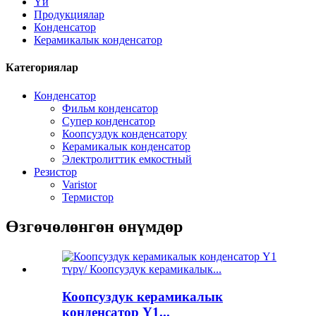
Үй
Продукциялар
Конденсатор
Керамикалык конденсатор
Категориялар
Конденсатор
Фильм конденсатор
Супер конденсатор
Коопсуздук конденсатору
Керамикалык конденсатор
Электролиттик емкостный
Резистор
Varistor
Термистор
Өзгөчөлөнгөн өнүмдөр
Коопсуздук керамикалык
конденсатор Y1...