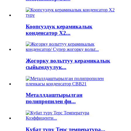
Коопсуздук керамикалык
конденсатор X2...
Жогорку вольттуу керамикалык
сыйымдуулук...
Металлдаштырылган
полипропилен фи...
Кубат түрү Терс температура...